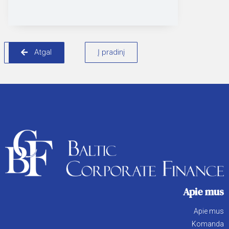
Atgal
Į pradinį
Apie mus
Apie mus
Komanda